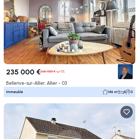
235 000 €
265 000 €
11%
Bellerive-sur-Allier, Allier - 03
Immeuble
146 m²
5
3