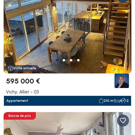
Visite virtuelle
595 000 €
Vichy, Allier - 03
Appartement
210 m²
4
2
Baisse de prix