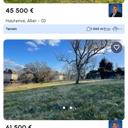
45 500 €
Hauterive, Allier - 03
Terrain
1 060 m²
- -
- -
61 500 €