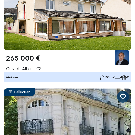
265 000 €
Cusset, Allier - 03
Maison
153 m²
4
2
Collection