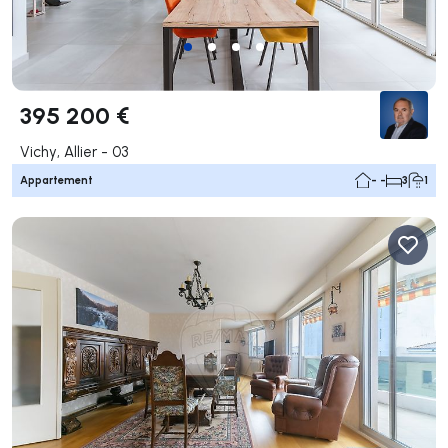
395 200 €
Vichy, Allier - 03
Appartement
- -
3
1