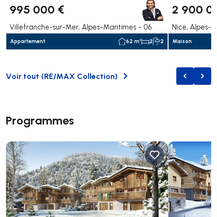
995 000 €
2 900 0
Villefranche-sur-Mer, Alpes-Maritimes - 06
Nice, Alpes-M
Appartement
62 m²
2
2
Maison
Voir tout
(
RE/MAX Collection
)
Naviguer v
Navig
Programmes