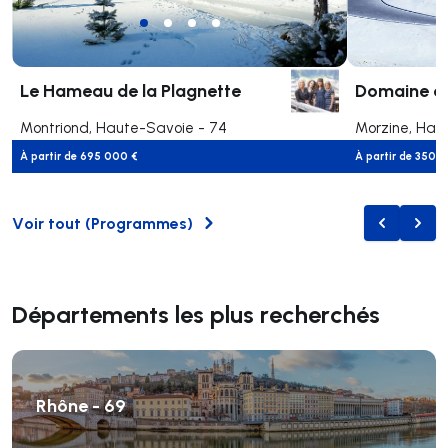
Le Hameau de la Plagnette
Domaine de
Montriond, Haute-Savoie - 74
Morzine, Hau
À partir de
695 000 €
À partir de
350 0
Voir tout
(
Programmes
)
Naviguer v
Navig
Départements les plus recherchés
Rhône - 69