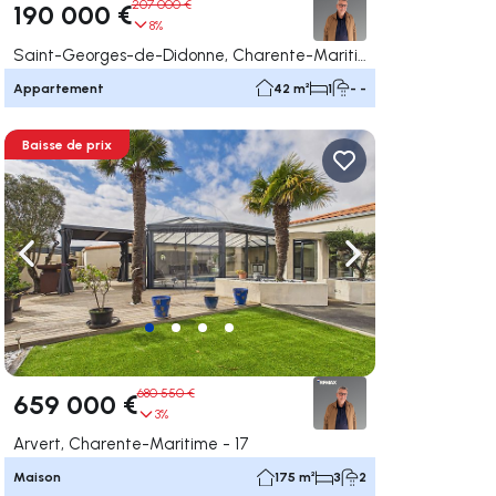
207 000 €
190 000 €
8%
Saint-Georges-de-Didonne, Charente-Maritime - 17
Appartement
42 m²
1
- -
Baisse de prix
uer vers la droite
Naviguer vers la gauche
Naviguer vers la dr
680 550 €
659 000 €
3%
Arvert, Charente-Maritime - 17
Maison
175 m²
3
2