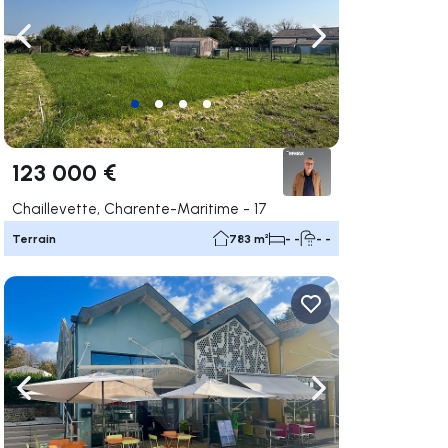
uer vers la droite
Naviguer vers la gauche
Naviguer vers la dr
123 000 €
Chaillevette, Charente-Maritime - 17
Terrain
783 m²
- -
- -
uer vers la droite
Naviguer vers la gauche
Naviguer vers la dr