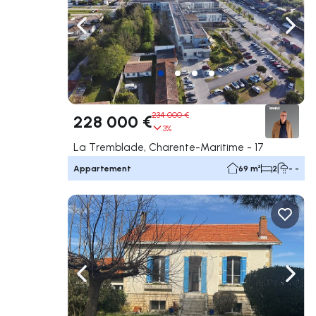
Naviguer vers la gauche
Navig
234 000 €
228 000 €
3%
La Tremblade, Charente-Maritime - 17
Appartement
69 m²
2
- -
Naviguer vers la gauche
Navig