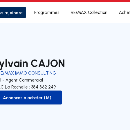
s rejoindre
Programmes
RE/MAX Collection
Ache
ylvain CAJON
RE/MAX IMMO CONSULTING
EI - Agent Commercial
C La Rochelle : 384 862 249
Annonces à acheter (16)
to-buy-listing