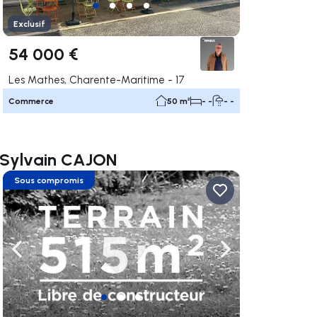
Exclusif
54 000 €
Les Mathes, Charente-Maritime - 17
Commerce
50 m²
- -
- -
 Sylvain CAJON
Sous compromis
uer vers la droite
Naviguer vers la gauche
Naviguer vers la dr