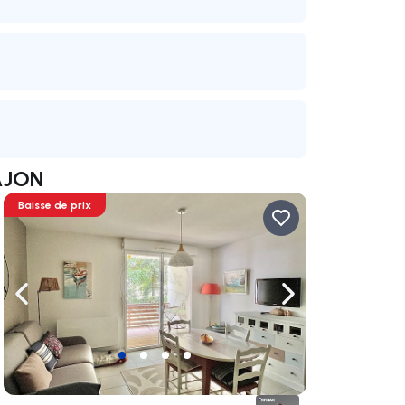
AJON
Baisse de prix
uer vers la droite
Naviguer vers la gauche
Naviguer vers la dr