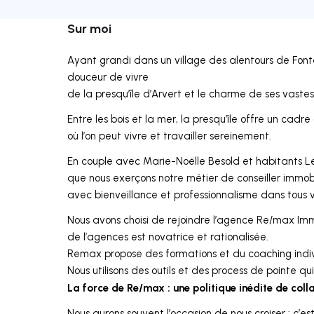
Sur moi
Ayant grandi dans un village des alentours de Fontai
douceur de vivre
de la presqu’île d’Arvert et le charme de ses vaste
Entre les bois et la mer, la presqu’île offre un cadre
où l’on peut vivre et travailler sereinement.
En couple avec Marie-Noëlle Besold et habitants L
que nous exerçons notre métier de conseiller immob
avec bienveillance et professionnalisme dans tous v
Nous avons choisi de rejoindre l’agence Re/max Imm
de l’agences est novatrice et rationalisée.
Remax propose des formations et du coaching individ
Nous utilisons des outils et des process de pointe qui
La force de Re/max : une politique inédite de coll
Nous aurons souvent l’occasion de nous croiser : c’es