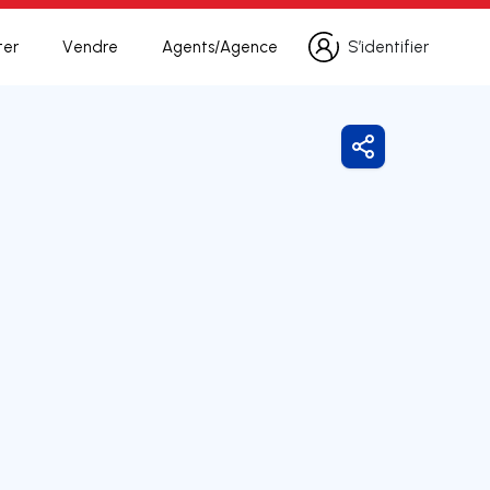
ter
Vendre
Agents/Agence
S’identifier
S’identifier
Partager