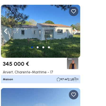
uer vers la droite
Naviguer vers la gauche
Naviguer vers la dr
345 000 €
Arvert, Charente-Maritime - 17
Maison
97 m²
3
1