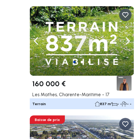
Naviguer vers la gauche
Navig
160 000 €
Les Mathes, Charente-Maritime - 17
Terrain
837 m²
- -
- -
Baisse de prix