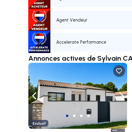
Agent Vendeur
Accelerate Performance
Annonces actives de Sylvain C
Naviguer vers la gauche
Navig
Exclusif