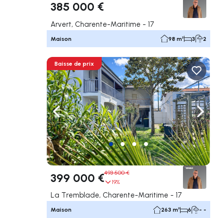
385 000 €
Arvert, Charente-Maritime - 17
Maison
98 m²
3
2
Baisse de prix
Naviguer vers la gauche
Navig
493 500 €
399 000 €
19%
La Tremblade, Charente-Maritime - 17
Maison
263 m²
6
- -