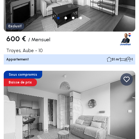
Exclusif
600 €
/
Mensuel
Troyes, Aube - 10
Appartement
31 m²
1
1
Sous compromis
Baisse de prix