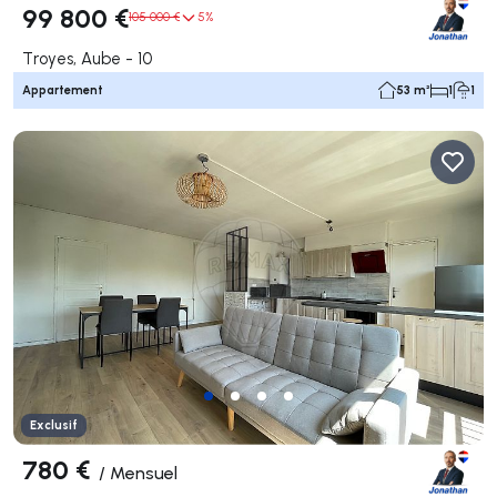
99 800 €
105 000 €
5%
Troyes, Aube - 10
Appartement
53 m²
1
1
Exclusif
780 €
/
Mensuel