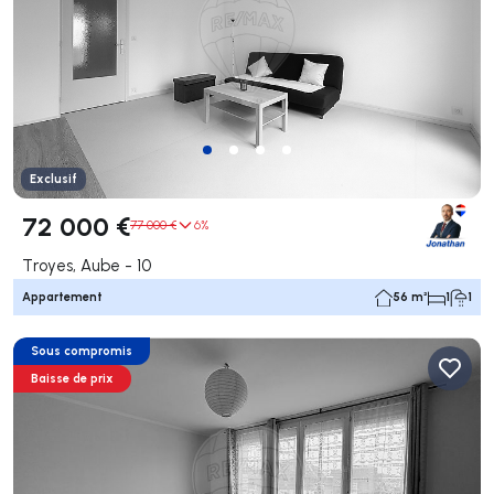
Exclusif
72 000 €
77 000 €
6%
Troyes, Aube - 10
Appartement
56 m²
1
1
Sous compromis
Baisse de prix