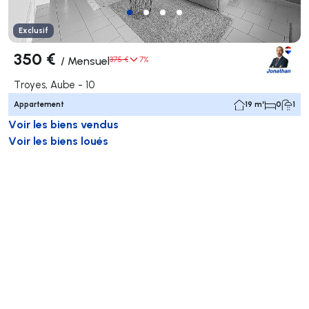
Exclusif
350 €
/
Mensuel
375 €
7%
Troyes, Aube - 10
Appartement
19 m²
0
1
Voir les biens vendus
Voir les biens loués