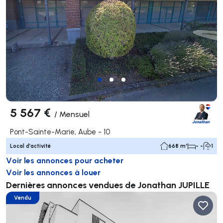
5 567 €
/
Mensuel
Pont-Sainte-Marie, Aube - 10
Local d’activité
668 m²
- -
1
Voir les annonces pour acheter
Voir les annonces à louer
Dernières annonces vendues de Jonathan JUPILLE
Vendu