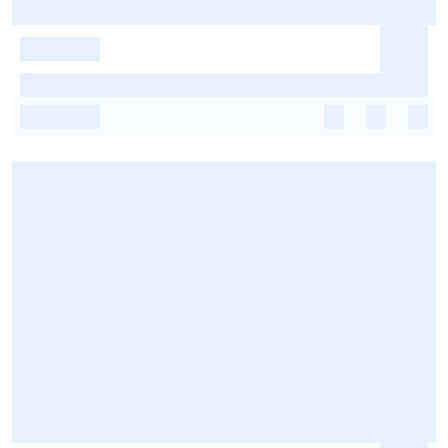
-
-
-
-
-
-