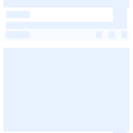
-
-
-
-
-
-