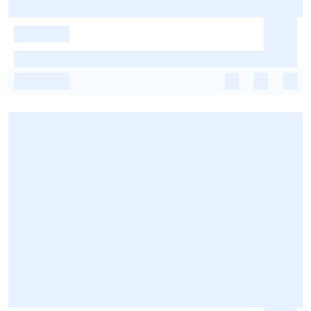
-
-
-
-
-
-