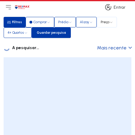
Entrar
Abri menu principal
Logo
Ir para página inicial
Entrar
Filtros
Comprar
Prédio
Alizay
Preço
Filtros
4+ Quartos
Guardar pesquisa
Guardar pesquisa
A pesquisar...
Mais recente
Imóveis
Lista de Imóveis