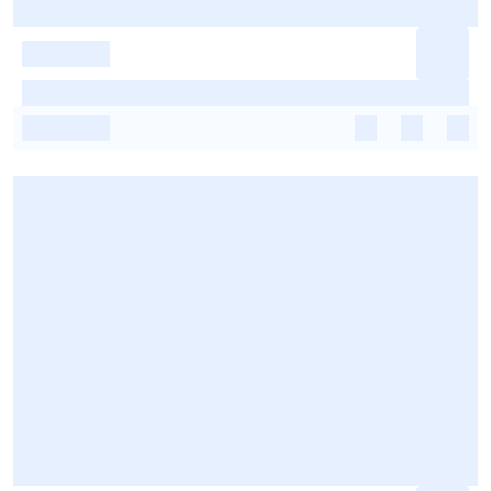
-
-
-
-
-
-