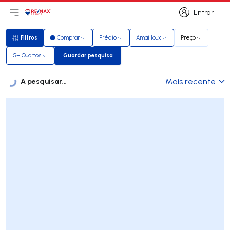
Entrar
Abri menu principal
Logo
Ir para página inicial
Entrar
Filtros
Comprar
Prédio
Amailloux
Preço
Filtros
5+ Quartos
Guardar pesquisa
Guardar pesquisa
A pesquisar...
Mais recente
Imóveis
Lista de Imóveis