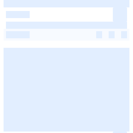
-
-
-
-
-
-