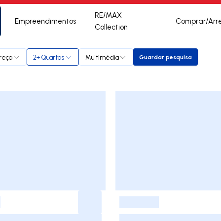
RE/MAX
Empreendimentos
Comprar/Arr
Collection
reço
2+ Quartos
Multimédia
Guardar pesquisa
Guardar pesquisa
-
-