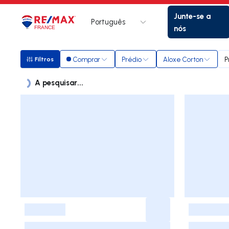
Junte-se a
Português
Logo
Ir para página inicial
nós
Comprar
Prédio
Aloxe Corton
P
Filtros
Filtros
A pesquisar...
Imóveis
Lista de Imóveis
-
-
-
-