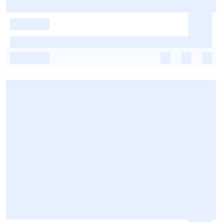
-
-
-
-
-
-