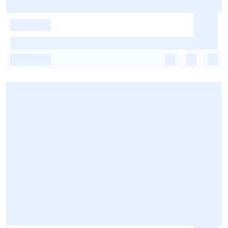
-
-
-
-
-
-