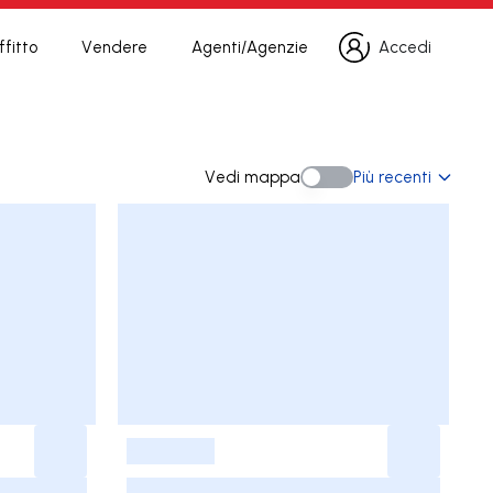
fitto
Vendere
Agenti/Agenzie
Accedi
Accedi
a
Vedi mappa
Più recenti
Vedi mappa
-
-