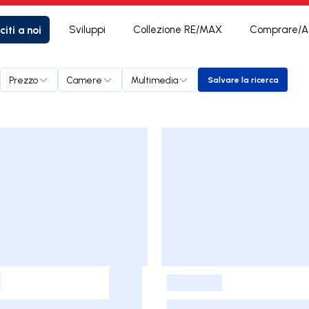
citi a noi
Sviluppi
Collezione RE/MAX
Comprare/Af
Prezzo
Camere
Multimedia
Salvare la ricerca
Salvare la ricerc
-
-