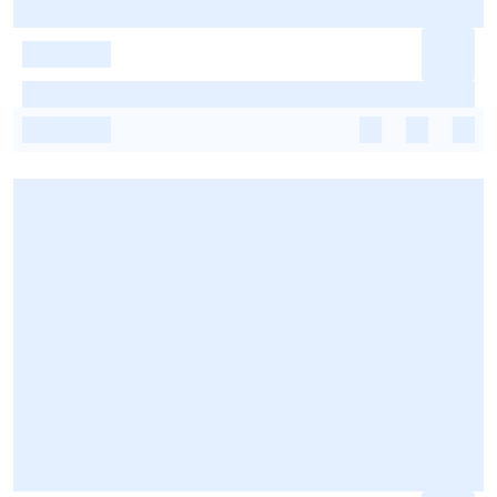
-
-
-
-
-
-