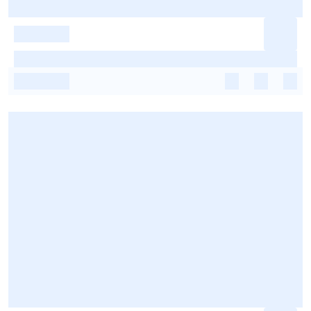
-
-
-
-
-
-