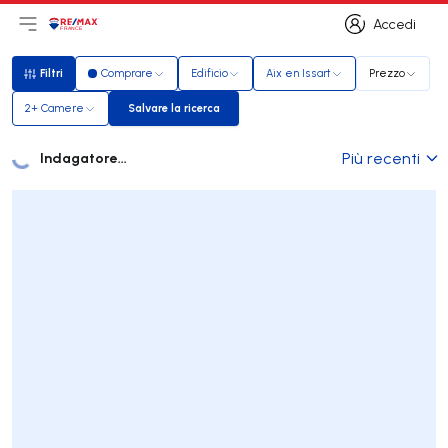
Accedi
Apri il menu principale
Logo
Vai alla homepage
Accedi
Filtri
Comprare
Edificio
Aix en Issart
Prezzo
Filtri
2+ Camere
Salvare la ricerca
Salvare la ricerca
Indagatore...
Più recenti
Annunci
Elenco delle inserzioni