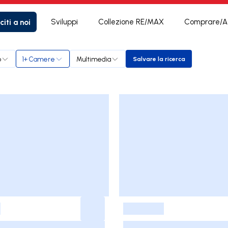
citi a noi
Sviluppi
Collezione RE/MAX
Comprare/Af
o
1+ Camere
Multimedia
Salvare la ricerca
Salvare la ricerca
-
-