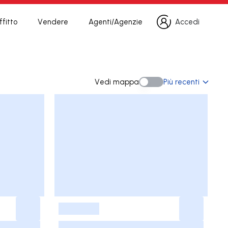
fitto
Vendere
Agenti/Agenzie
Accedi
Accedi
Vedi mappa
Più recenti
Vedi mappa
-
-