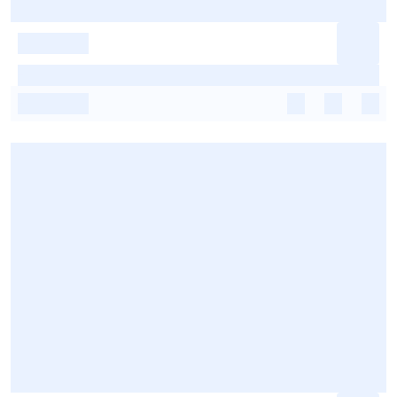
-
-
-
-
-
-