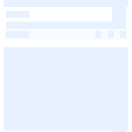
-
-
-
-
-
-