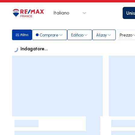
Italiano
Unis
Logo
Vai alla homepage
Comprare
Edificio
Alizay
Prezzo
Filtri
Filtri
Indagatore...
Annunci
Elenco delle inserzioni
-
-
-
-