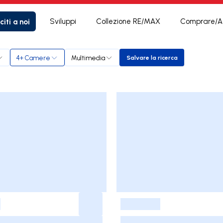
citi a noi
Sviluppi
Collezione RE/MAX
Comprare/Af
4+ Camere
Multimedia
Salvare la ricerca
Salvare la ricerca
-
-