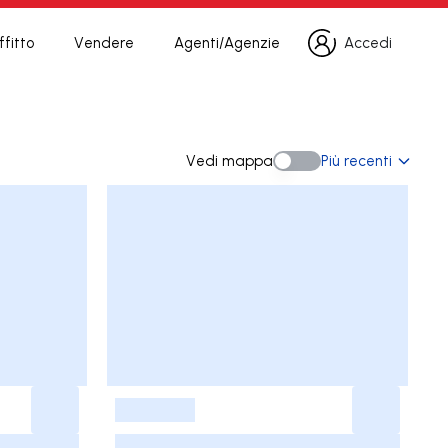
fitto
Vendere
Agenti/Agenzie
Accedi
Accedi
Vedi mappa
Più recenti
Vedi mappa
-
-