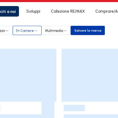
citi a noi
Sviluppi
Collezione RE/MAX
Comprare/Af
zzo
5+ Camere
Multimedia
Salvare la ricerca
Salvare la ricerca
-
-