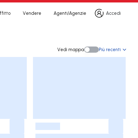
fitto
Vendere
Agenti/Agenzie
Accedi
Accedi
Vedi mappa
Più recenti
Vedi mappa
-
-