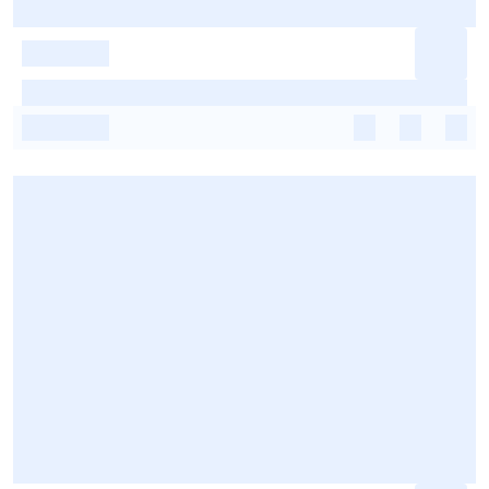
-
-
-
-
-
-