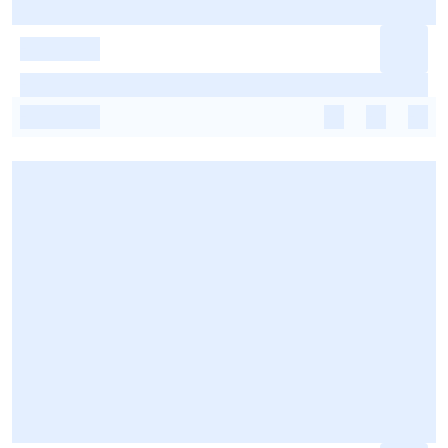
-
-
-
-
-
-