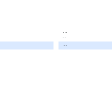
- -
- -
- -
-