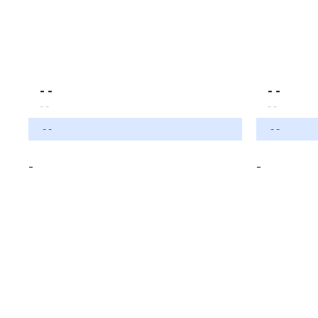
- -
- -
- -
- -
- -
- -
-
-