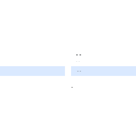
- -
- -
- -
-