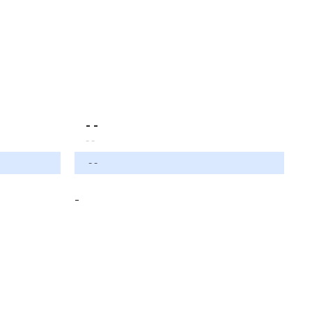
- -
- -
- -
-