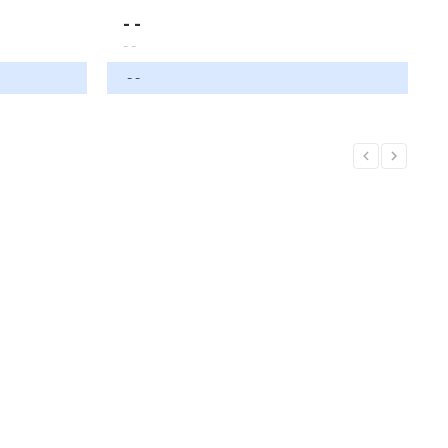
- -
- -
- -