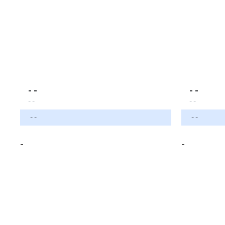
- -
- -
- -
- -
- -
- -
-
-