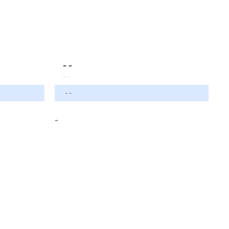
- -
- -
- -
-