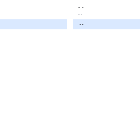
- -
- -
- -