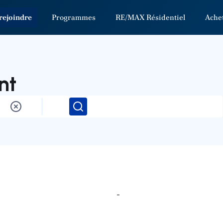
rejoindre
Programmes
RE/MAX Résidentiel
Ache
nt
Rechercher
-