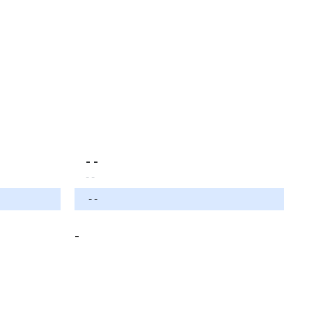
- -
- -
- -
-