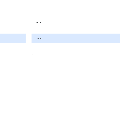
- -
- -
- -
-