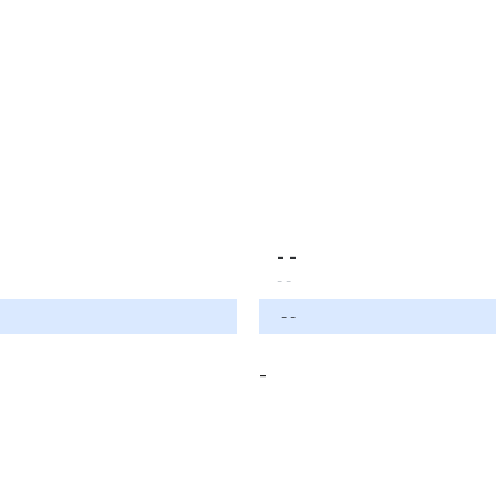
- -
- -
- -
-