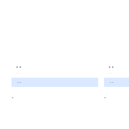
- -
- -
- -
- -
- -
- -
-
-