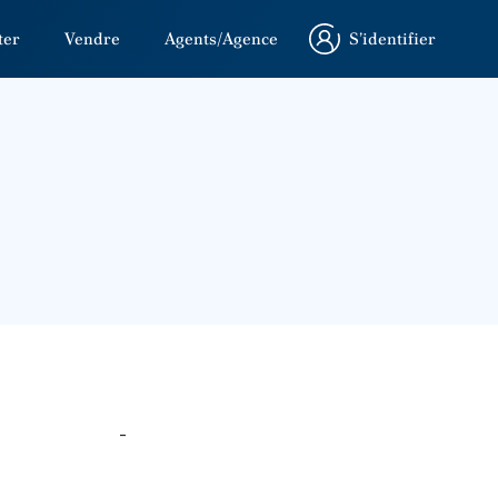
ter
Vendre
Agents/Agence
S’identifier
S’identifier
-