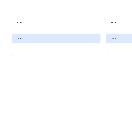
- -
- -
- -
- -
- -
- -
-
-