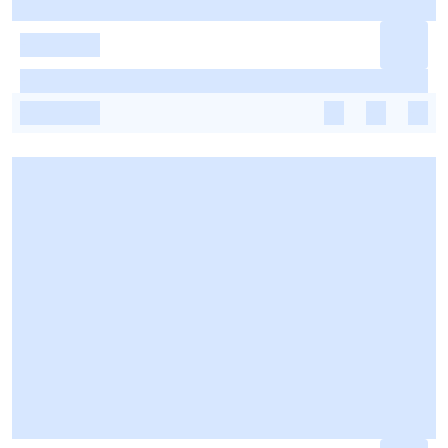
-
-
-
-
-
-