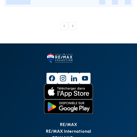
-
-
-
-
RE/MAX
RE/MAX International