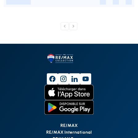
-
-
-
-
RE/MAX
RE/MAX International