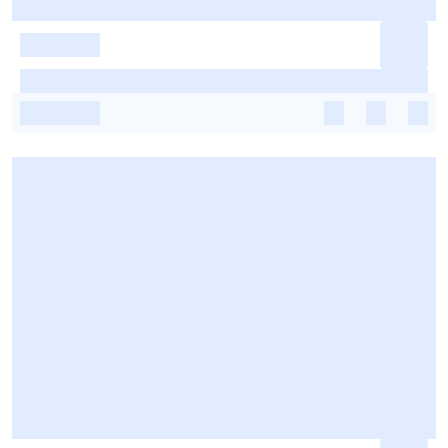
-
-
-
-
-
-