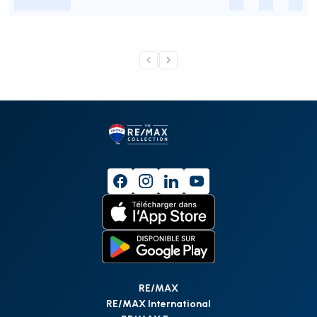
-
-
-
-
RE/MAX
RE/MAX International