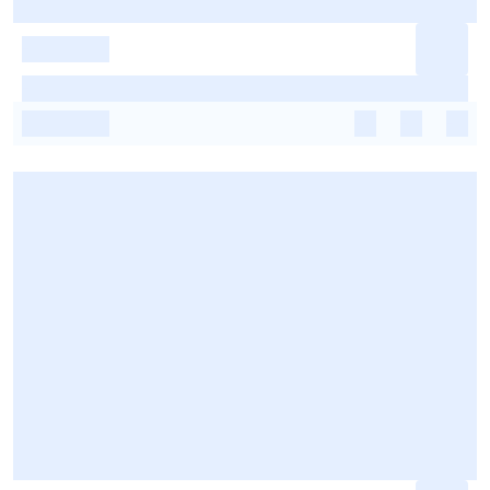
-
-
-
-
-
-