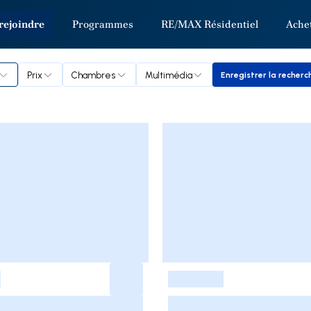
rejoindre
Programmes
RE/MAX Résidentiel
Ache
Dun
Prix
Chambres
Multimédia
Enregistrer la recherc
Enregistre
-
-