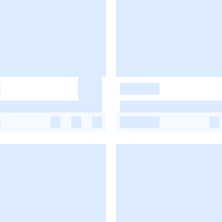
-
-
-
-
-
-
-