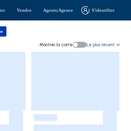
ter
Vendre
Agents/Agence
S’identifier
S’identifier
he
r la recherche
Montrer la carte
Le plus récent
Montrer la carte
-
-