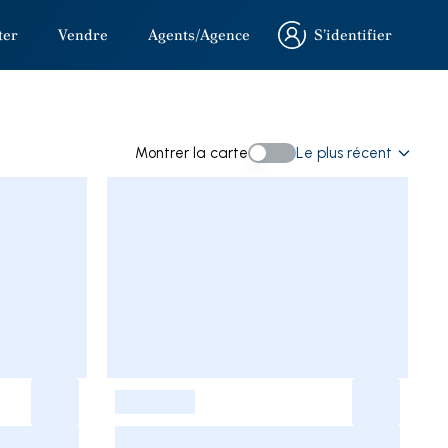
ter
Vendre
Agents/Agence
S’identifier
S’identifier
echerche
Montrer la carte
Le plus récent
Montrer la carte
-
-