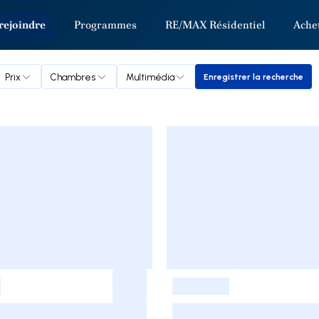
rejoindre
Programmes
RE/MAX Résidentiel
Ache
Prix
Chambres
Multimédia
Enregistrer la recherche
Enregistrer la r
-
-