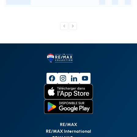
-
-
-
-
RE/MAX
RE/MAX International