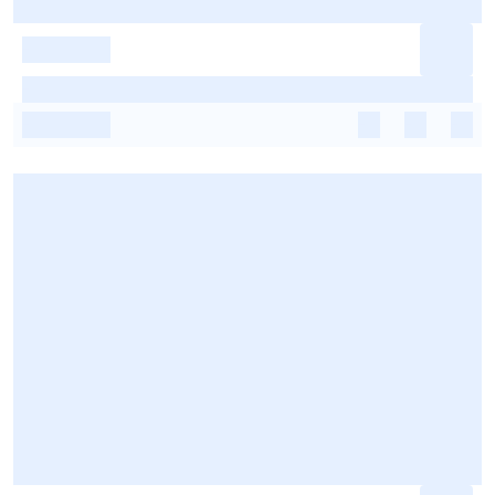
-
-
-
-
-
-