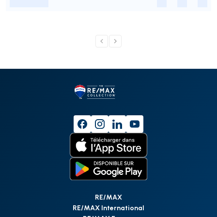
-
-
-
-
RE/MAX
RE/MAX International