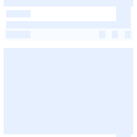
-
-
-
-
-
-