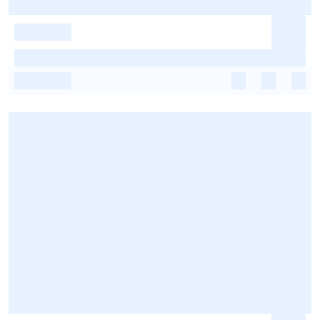
-
-
-
-
-
-