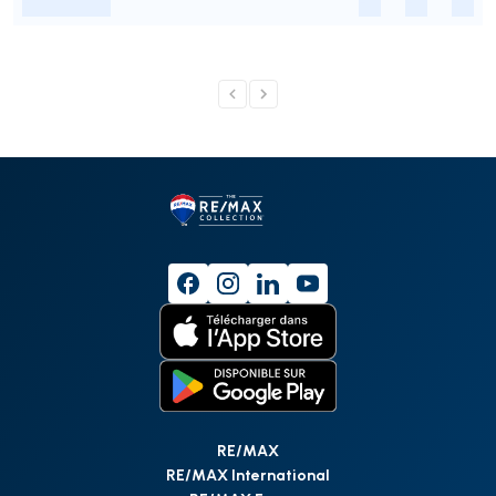
-
-
-
-
RE/MAX
RE/MAX International