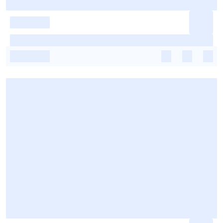
-
-
-
-
-
-