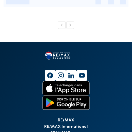
-
-
-
-
RE/MAX
RE/MAX International