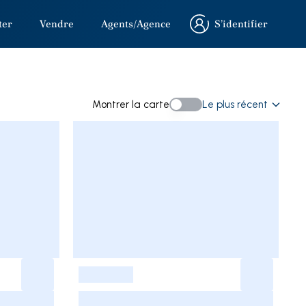
ter
Vendre
Agents/Agence
S’identifier
S’identifier
rche
Montrer la carte
Le plus récent
Montrer la carte
-
-