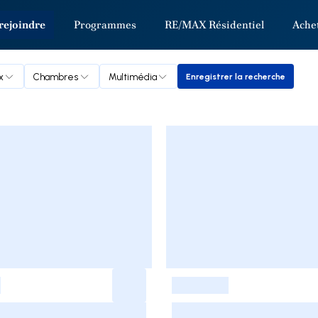
rejoindre
Programmes
RE/MAX Résidentiel
Ache
x
Chambres
Multimédia
Enregistrer la recherche
Enregistrer la reche
-
-