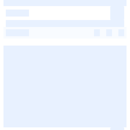
-
-
-
-
-
-