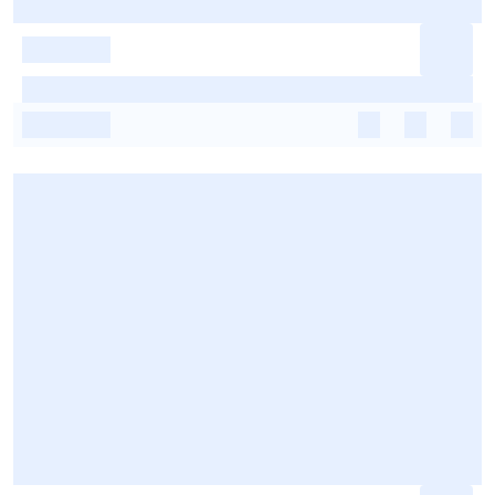
-
-
-
-
-
-