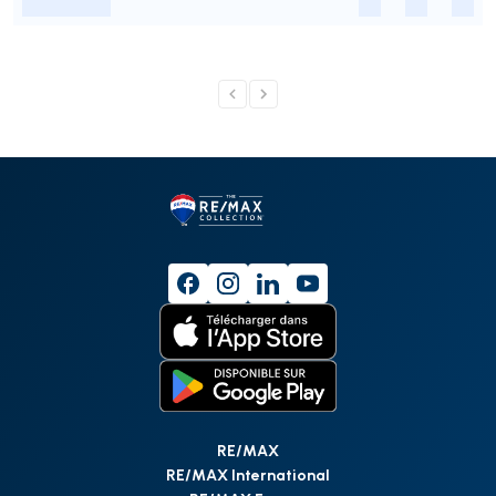
-
-
-
-
RE/MAX
RE/MAX International