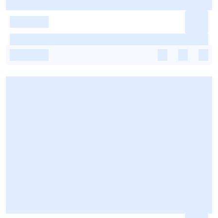
-
-
-
-
-
-