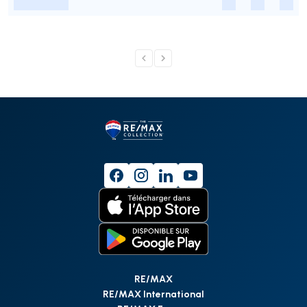
-
-
-
-
RE/MAX
RE/MAX International