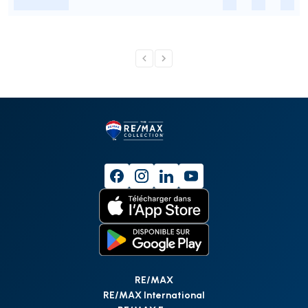
-
-
-
-
RE/MAX
RE/MAX International