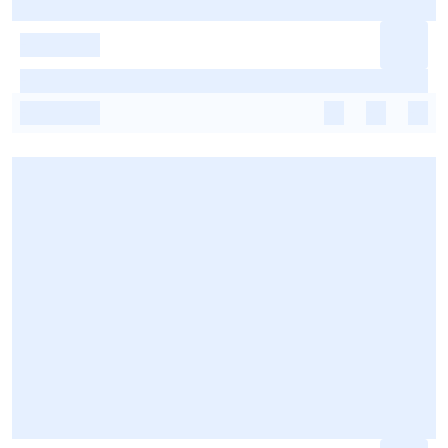
-
-
-
-
-
-