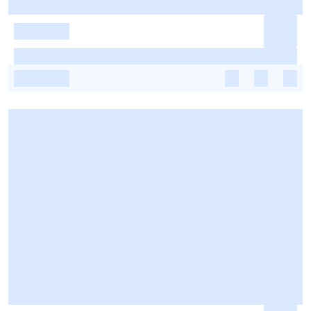
-
-
-
-
-
-