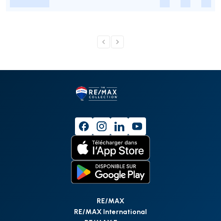
-
-
-
-
RE/MAX
RE/MAX International