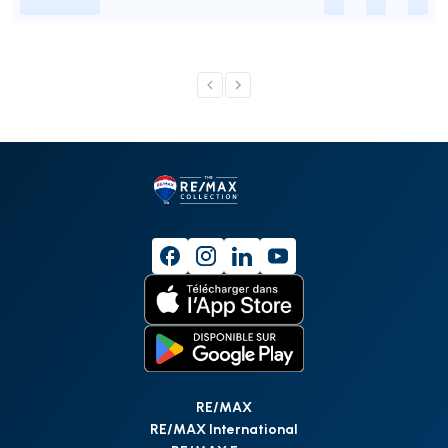
-
-
-
-
RE/MAX
RE/MAX International