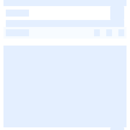
-
-
-
-
-
-