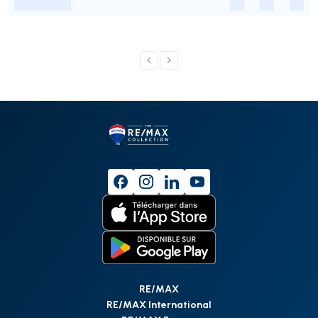
-
-
-
-
RE/MAX
RE/MAX International