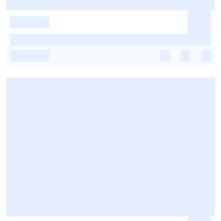
-
-
-
-
-
-