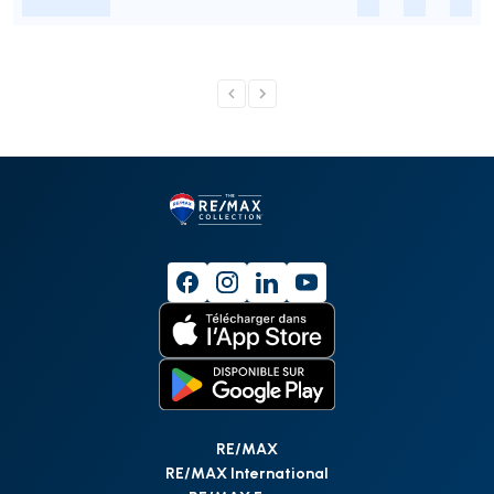
-
-
-
-
RE/MAX
RE/MAX International