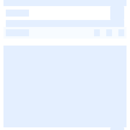
-
-
-
-
-
-