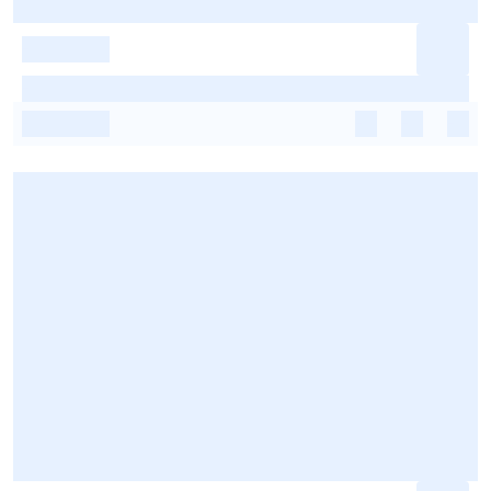
-
-
-
-
-
-