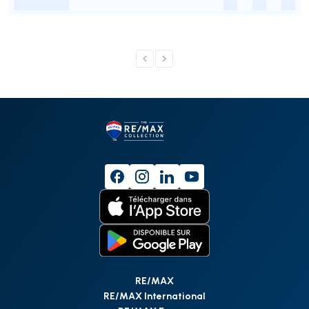
-
-
-
-
RE/MAX
RE/MAX International