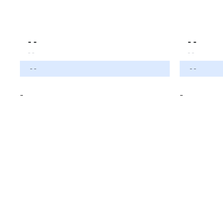
- -
- -
- -
- -
- -
- -
-
-