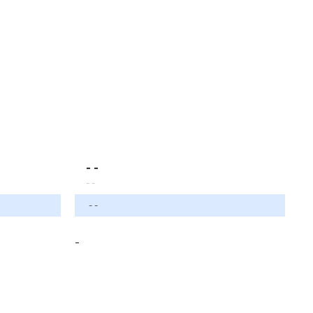
- -
- -
- -
-