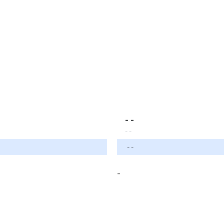
- -
- -
- -
-