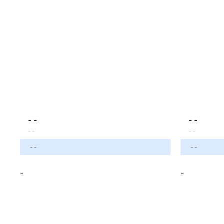
- -
- -
- -
- -
- -
- -
-
-