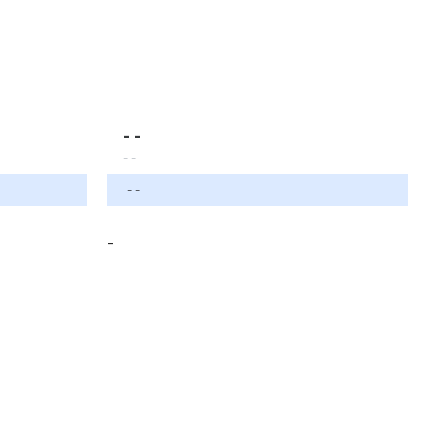
- -
- -
- -
-