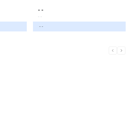
- -
- -
- -