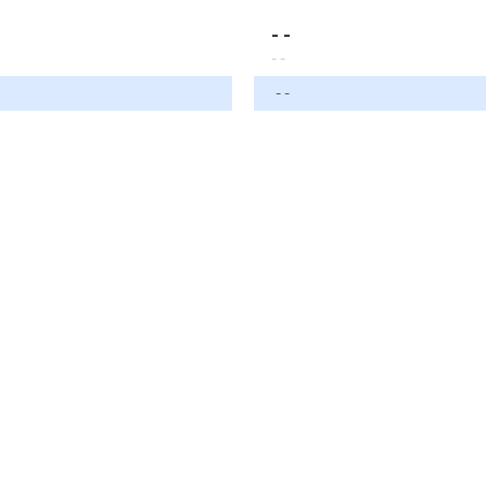
- -
- -
- -