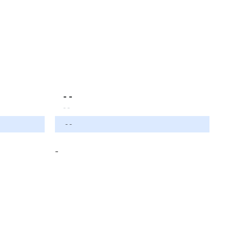
- -
- -
- -
-