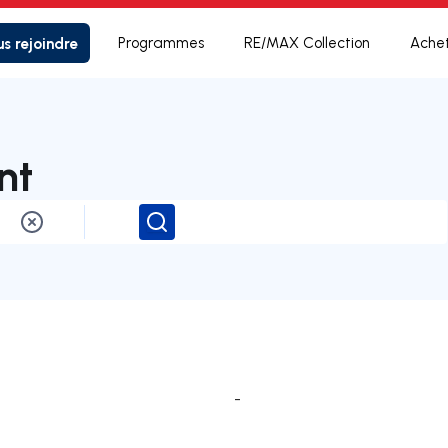
s rejoindre
Programmes
RE/MAX Collection
Ache
nt
Rechercher
-