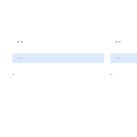
- -
- -
- -
- -
- -
- -
-
-