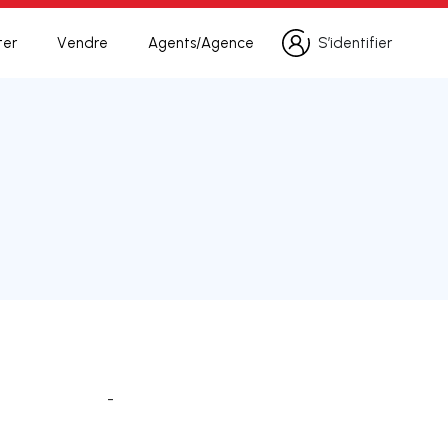
ter
Vendre
Agents/Agence
S’identifier
S’identifier
-