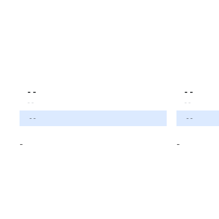
- -
- -
- -
- -
- -
- -
-
-