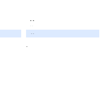
- -
- -
- -
-