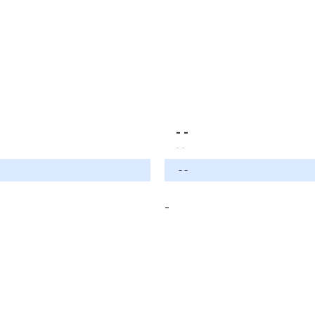
- -
- -
- -
-