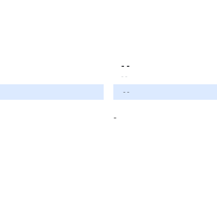
- -
- -
- -
-