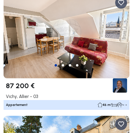
87 200 €
Vichy, Allier - 03
Appartement
46 m²
1
- -