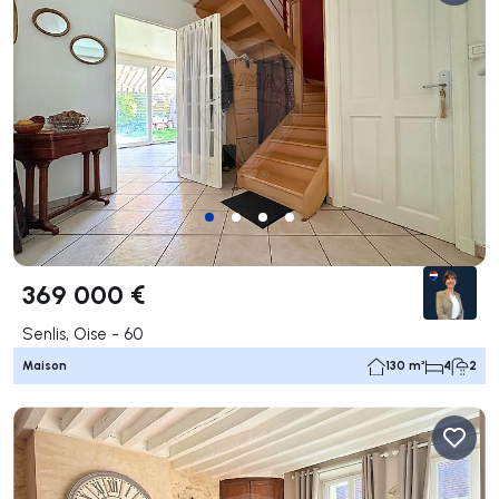
369 000 €
Senlis, Oise - 60
Maison
130 m²
4
2