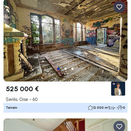
525 000 €
Senlis, Oise - 60
Terrain
12 000 m²
- -
0