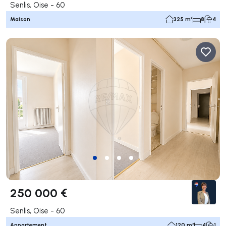
Senlis, Oise - 60
Maison
325 m²
8
4
250 000 €
Senlis, Oise - 60
Appartement
120 m²
4
1