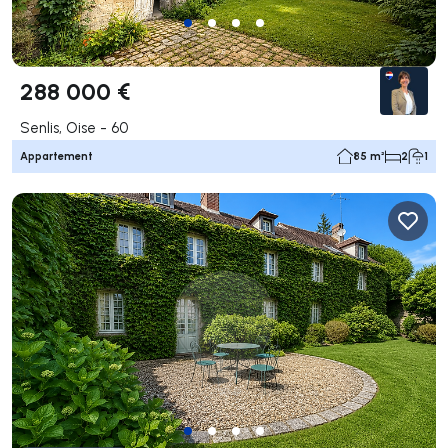
288 000 €
Senlis, Oise - 60
Appartement
85 m²
2
1