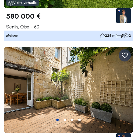
Visite virtuelle
580 000 €
Senlis, Oise - 60
Maison
225 m²
5
2