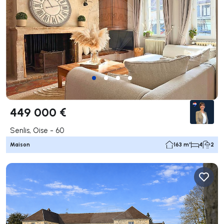
449 000 €
Senlis, Oise - 60
Maison
163 m²
4
2