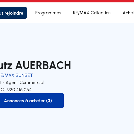
s rejoindre
Programmes
RE/MAX Collection
Ache
utz AUERBACH
RE/MAX SUNSET
EI - Agent Commercial
C : 920 416 054
Annonces à acheter (3)
to-buy-listing