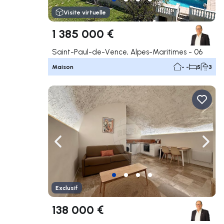
Visite virtuelle
1 385 000 €
Saint-Paul-de-Vence, Alpes-Maritimes - 06
Maison
- -
5
3
Naviguer vers la gauche
Navig
Exclusif
138 000 €