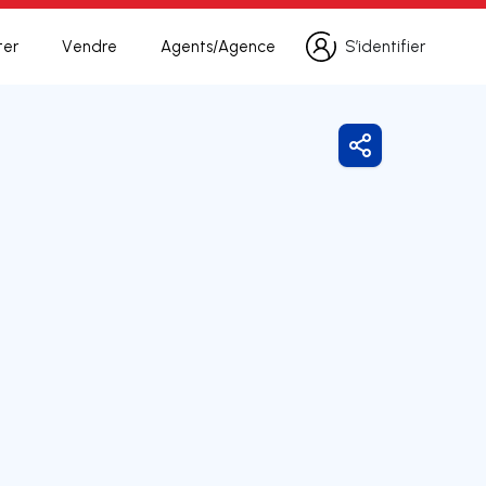
ter
Vendre
Agents/Agence
S’identifier
S’identifier
Partager