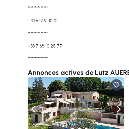
**************
+33 6 12 91 10 01
**************
+33 7 68 10 25 77
**************
Annonces actives de Lutz AUE
Naviguer vers la gauche
Navig