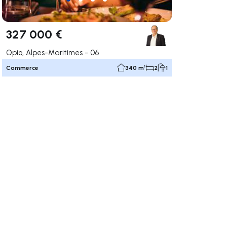
327 000 €
Opio, Alpes-Maritimes - 06
Commerce
340 m²
2
1
uer vers la droite