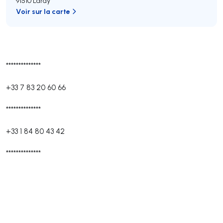
91510 Lardy
Voir sur la carte
**************
+33 7 83 20 60 66
**************
+33 1 84 80 43 42
**************