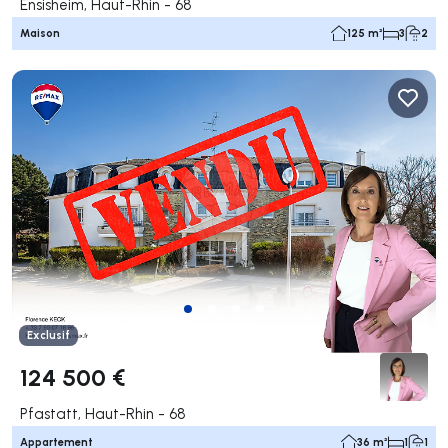
Ensisheim, Haut-Rhin - 68
Maison
125 m²
3
2
Exclusif
124 500 €
Pfastatt, Haut-Rhin - 68
Appartement
36 m²
1
1