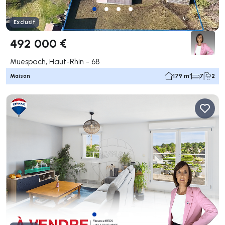
Exclusif
492 000 €
Muespach, Haut-Rhin - 68
Maison
179 m²
7
2