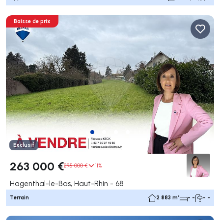
Baisse de prix
Exclusif
263 000 €
295 000 €
11%
Hagenthal-le-Bas, Haut-Rhin - 68
Terrain
2 883 m²
- -
- -