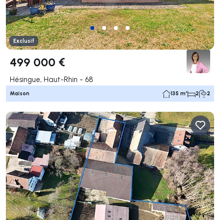
Exclusif
499 000 €
Hésingue, Haut-Rhin - 68
Maison
135 m²
2
2