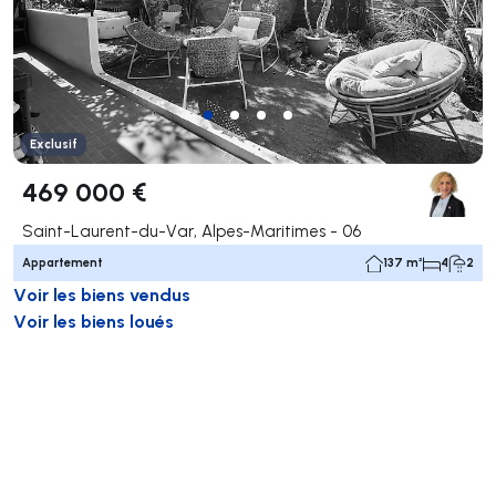
Exclusif
469 000 €
Saint-Laurent-du-Var, Alpes-Maritimes - 06
Appartement
137 m²
4
2
Voir les biens vendus
Voir les biens loués