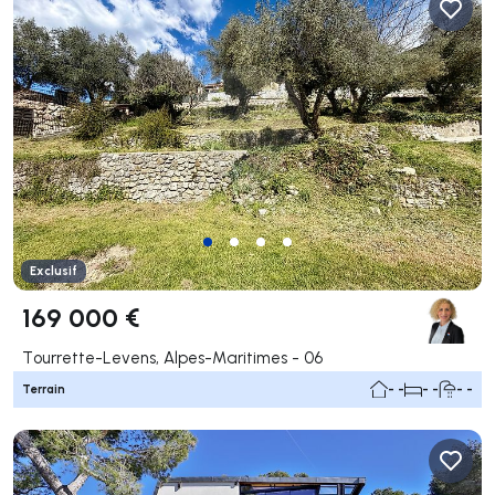
Exclusif
169 000 €
Tourrette-Levens, Alpes-Maritimes - 06
Terrain
- -
- -
- -