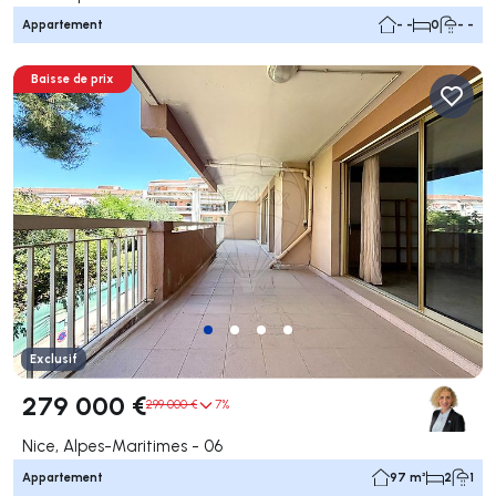
Appartement
- -
0
- -
Baisse de prix
Exclusif
279 000 €
299 000 €
7%
Nice, Alpes-Maritimes - 06
Appartement
97 m²
2
1