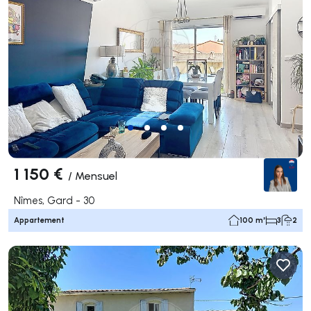
1 150 €
/
Mensuel
Nîmes, Gard - 30
Appartement
100 m²
3
2