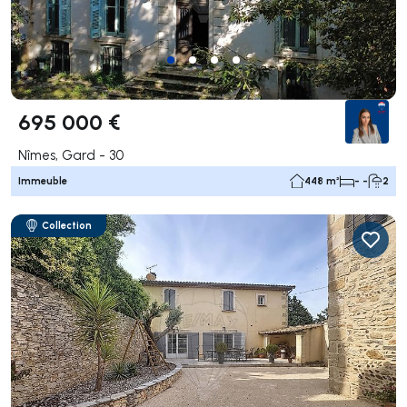
695 000 €
Nîmes, Gard - 30
Immeuble
448 m²
- -
2
Collection