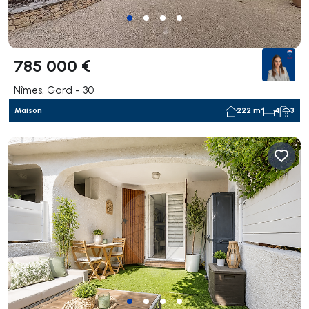
785 000 €
Nîmes, Gard - 30
Maison
222 m²
4
3